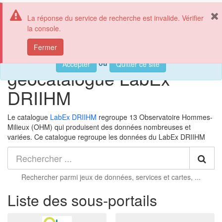
LabEx DRIIHM
Aff
La réponse du service de recherche est invalide. Vérifier
la
la console.
nav
Les cookies assurent le bon fonctionnement de nos services. En
Fermer
utilisant ces derniers, vous acceptez l'utilisation des cookies.
Bienvenue sur le
ou
Accepter
Quitter ce site
géocatalogue LabEx
DRIIHM
Le catalogue
LabEx DRIIHM
regroupe 13 Observatoire Hommes-
Milieux (OHM) qui produisent des données nombreuses et
variées. Ce catalogue regroupe les données
du LabEx DRIIHM
Rec
Rechercher parmi
jeux de données, services et cartes, ...
Liste des sous-portails